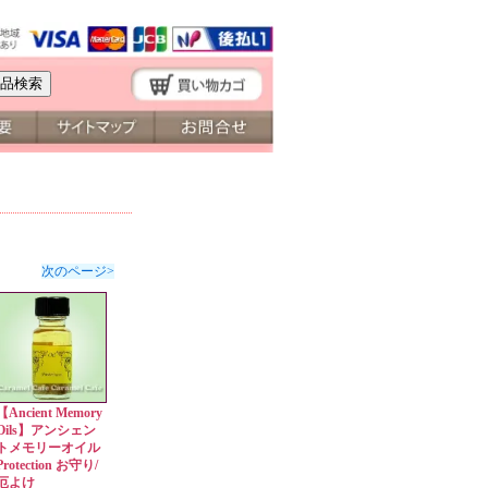
次のページ>
【Ancient Memory
Oils】アンシェン
トメモリーオイル
Protection お守り/
厄よけ