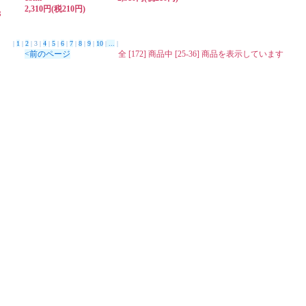
2,310円(税210円)
８
。
。
|
1
|
2
| 3 |
4
|
5
|
6
|
7
|
8
|
9
|
10
|
...
|
ろ
<前のページ
全 [172] 商品中 [25-36] 商品を表示しています