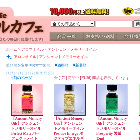
ホーム
>
アロマオイル
>
アンシェントメモリーオイル
アロマオイル | アンシェントメモリーオイル
並び順を変更
■おすすめ順
■価格順
■新着順
|
1
|
2
| 3 |
4
|
5
|
6
|
7
|
8
|
9
|
10
|
...
|
<前のページ
全 [172] 商品中 [25-36] 商品を表示しています
【Ancient Memory
【Ancient Memory
【Ancient Memory
Oils】アンシェン
Oils】アンシェン
Oils】アンシェン
トメモリーオイル
トメモリーオイル
トメモリーオイル
Perfect Mate パー
Positive Energy ポ
Prosperity 繁栄
フェクトメイト
ジティブエネルギ
15ml