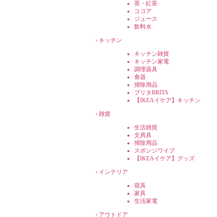
茶・紅茶
ココア
ジュース
飲料水
›
キッチン
キッチン雑貨
キッチン家電
調理器具
食器
掃除用品
ブリタBRITA
【IKEAイケア】キッチン
›
雑貨
生活雑貨
文房具
掃除用品
スポンジワイプ
【IKEAイケア】グッズ
›
インテリア
寝具
家具
生活家電
›
アウトドア