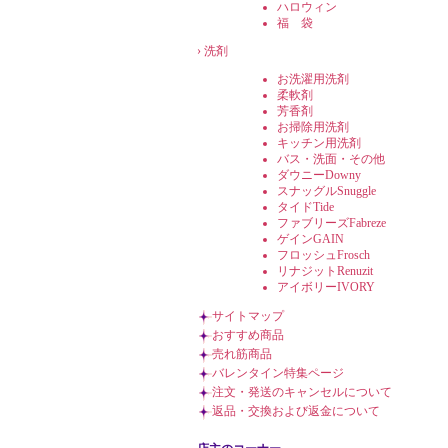
ハロウィン
福 袋
›
洗剤
お洗濯用洗剤
柔軟剤
芳香剤
お掃除用洗剤
キッチン用洗剤
バス・洗面・その他
ダウニーDowny
スナッグルSnuggle
タイドTide
ファブリーズFabreze
ゲインGAIN
フロッシュFrosch
リナジットRenuzit
アイボリーIVORY
サイトマップ
おすすめ商品
売れ筋商品
バレンタイン特集ページ
注文・発送のキャンセルについて
返品・交換および返金について