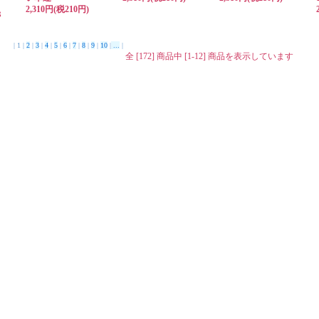
2,310円(税210円)
８
。
。
| 1 |
2
|
3
|
4
|
5
|
6
|
7
|
8
|
9
|
10
|
...
|
ろ
全 [172] 商品中 [1-12] 商品を表示しています