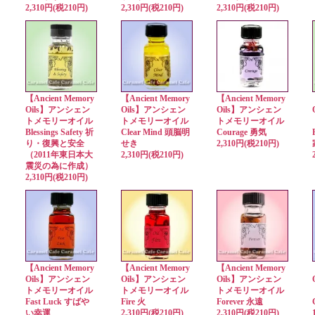
2,310円(税210円)
2,310円(税210円)
2,310円(税210円)
【Ancient Memory
【Ancient Memory
【Ancient Memory
Oils】アンシェン
Oils】アンシェン
Oils】アンシェン
トメモリーオイル
トメモリーオイル
トメモリーオイル
Blessings Safety 祈
Clear Mind 頭脳明
Courage 勇気
り・復興と安全
せき
2,310円(税210円)
（2011年東日本大
2,310円(税210円)
震災の為に作成）
2,310円(税210円)
【Ancient Memory
【Ancient Memory
【Ancient Memory
Oils】アンシェン
Oils】アンシェン
Oils】アンシェン
トメモリーオイル
トメモリーオイル
トメモリーオイル
Fast Luck すばや
Fire 火
Forever 永遠
い幸運
2,310円(税210円)
2,310円(税210円)