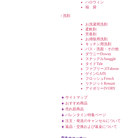
ハロウィン
福 袋
›
洗剤
お洗濯用洗剤
柔軟剤
芳香剤
お掃除用洗剤
キッチン用洗剤
バス・洗面・その他
ダウニーDowny
スナッグルSnuggle
タイドTide
ファブリーズFabreze
ゲインGAIN
フロッシュFrosch
リナジットRenuzit
アイボリーIVORY
サイトマップ
おすすめ商品
売れ筋商品
バレンタイン特集ページ
注文・発送のキャンセルについて
返品・交換および返金について