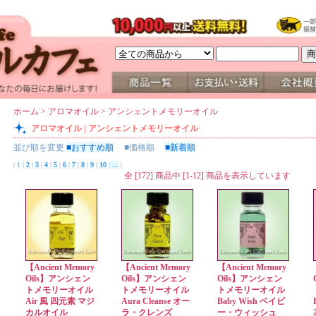
ホーム
>
アロマオイル
>
アンシェントメモリーオイル
アロマオイル | アンシェントメモリーオイル
並び順を変更
■おすすめ順
■価格順
■新着順
| 1 |
2
|
3
|
4
|
5
|
6
|
7
|
8
|
9
|
10
|
...
|
全 [172] 商品中 [1-12] 商品を表示しています
【Ancient Memory
【Ancient Memory
【Ancient Memory
Oils】アンシェン
Oils】アンシェン
Oils】アンシェン
トメモリーオイル
トメモリーオイル
トメモリーオイル
Air 風 四元素 マジ
Aura Cleanse オー
Baby Wish ベイビ
カルオイル
ラ・クレンズ
ー・ウィッシュ