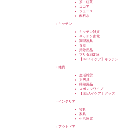
茶・紅茶
ココア
ジュース
飲料水
›
キッチン
キッチン雑貨
キッチン家電
調理器具
食器
掃除用品
ブリタBRITA
【IKEAイケア】キッチン
›
雑貨
生活雑貨
文房具
掃除用品
スポンジワイプ
【IKEAイケア】グッズ
›
インテリア
寝具
家具
生活家電
›
アウトドア