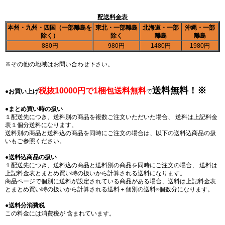
配送料金表
本州・九州・四国（一部離島を
東北・一部離島
北海道・一部
沖縄・一部
除く）
除く
離島
離島
880円
980円
1480円
1980円
※その他の地域はお問い合わせ下さい。
送料無料！※
税抜10000円で1梱包送料無料
●
お買い上げ
で
●
まとめ買い時の扱い
１配送先につき、送料別の商品を複数ご注文いただいた場合、 送料は上記料金
表１個分送料になります。
送料別の商品と送料込の商品を同時にご注文の場合は、以下の送料込商品の扱
いもご参照ください。
●
送料込商品の扱い
１配送先につき、送料込の商品と送料別の商品を同時にご注文の場合、 送料は
上記料金表とまとめ買い時の扱いから計算される送料になります。
商品ページで個別に送料が設定されている商品がある場合、送料は上記料金表
とまとめ買い時の扱いから計算される送料＋個別の送料×個数分になります。
●
送料分消費税
この料金には消費税が 含まれています。