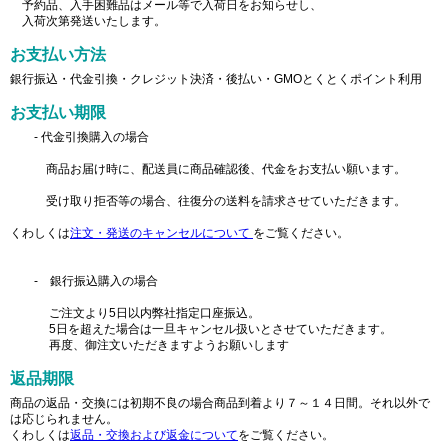
予約品、入手困難品はメール等で入荷日をお知らせし、
入荷次第発送いたします。
お支払い方法
銀行振込・代金引換・クレジット決済・後払い・GMOとくとくポイント利用
お支払い期限
- 代金引換購入の場合
商品お届け時に、配送員に商品確認後、代金をお支払い願います。
受け取り拒否等の場合、往復分の送料を請求させていただきます。
くわしくは
注文・発送のキャンセルについて
をご覧ください。
- 銀行振込購入の場合
ご注文より5日以内弊社指定口座振込。
5日を超えた場合は一旦キャンセル扱いとさせていただきます。
再度、御注文いただきますようお願いします
返品期限
商品の返品・交換には初期不良の場合商品到着より７～１４日間。それ以外で
は応じられません。
くわしくは
返品・交換および返金について
をご覧ください。