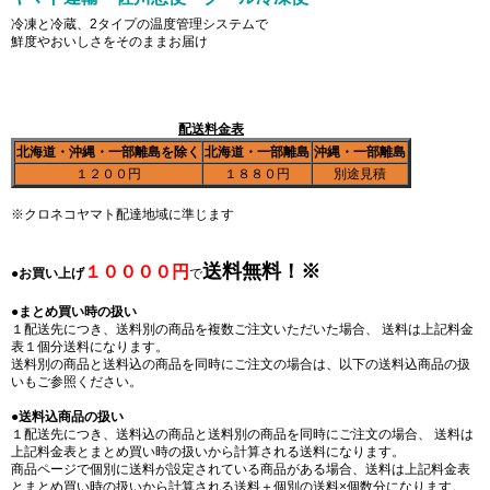
冷凍と冷蔵、2タイプの温度管理システムで
鮮度やおいしさをそのままお届け
配送料金表
北海道・沖縄・一部離島を除く
北海道・一部離島
沖縄・一部離島
１２００円
１８８０円
別途見積
※クロネコヤマト配達地域に準じます
送料無料！※
１００００円
●
お買い上げ
で
●
まとめ買い時の扱い
１配送先につき、送料別の商品を複数ご注文いただいた場合、 送料は上記料金
表１個分送料になります。
送料別の商品と送料込の商品を同時にご注文の場合は、以下の送料込商品の扱
いもご参照ください。
●
送料込商品の扱い
１配送先につき、送料込の商品と送料別の商品を同時にご注文の場合、 送料は
上記料金表とまとめ買い時の扱いから計算される送料になります。
商品ページで個別に送料が設定されている商品がある場合、送料は上記料金表
とまとめ買い時の扱いから計算される送料＋個別の送料×個数分になります。