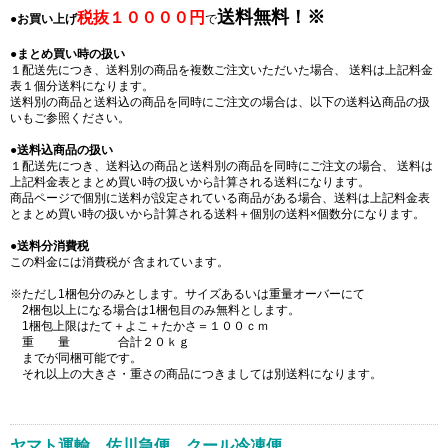
送料無料！※
税抜１００００円
●
お買い上げ
で
●
まとめ買い時の扱い
１配送先につき、送料別の商品を複数ご注文いただいた場合、 送料は上記料金
表１個分送料になります。
送料別の商品と送料込の商品を同時にご注文の場合は、以下の送料込商品の扱
いもご参照ください。
●
送料込商品の扱い
１配送先につき、送料込の商品と送料別の商品を同時にご注文の場合、 送料は
上記料金表とまとめ買い時の扱いから計算される送料になります。
商品ページで個別に送料が設定されている商品がある場合、送料は上記料金表
とまとめ買い時の扱いから計算される送料＋個別の送料×個数分になります。
●
送料分消費税
この料金には消費税が 含まれています。
※ただし1梱包分のみとします。サイズあるいは重量オーバーにて
2梱包以上になる場合は1梱包目のみ無料とします。
1梱包上限はたて＋よこ＋たかさ＝１００ｃｍ
重 量 合計２０ｋｇ
までが同梱可能です。
それ以上の大きさ・重さの商品につきましては別送料になります。
ヤマト運輸 佐川急便 クール冷凍便