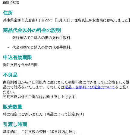
665-0823
住所
兵庫県宝塚市安倉南1丁目22-5 【1月31日、住所表記を安倉南に移転しました】
商品代金以外の料金の説明
- 銀行振込でご購入の際の振込手数料。
- 代金引換でご購入の際の代引手数料。
申込有効期限
御注文日を含め5日間
不良品
商品到着日から７日間以内に生じました初期不良に付きましては交換もしく返
品にて対応をいたします。くわしくは
返品・交換および返金について
をご覧く
ださい。
初期不良以外のご返品はお断り申し上げます。
販売数量
特に指定はございません（商品によって設定あり）
引渡し時期
基本的に、ご注文後の翌日～10日以内お届け、