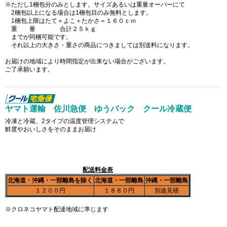
※ただし1梱包分のみとします。サイズあるいは重量オーバーにて
2梱包以上になる場合は1梱包目のみ無料とします。
1梱包上限はたて＋よこ＋たかさ＝１６０ｃｍ
重 量 合計２５ｋｇ
までが同梱可能です。
それ以上の大きさ・重さの商品につきましては別送料になります。
お届けの地域により時間指定が出来ない場合がございます。
ご了承願います。
ヤマト運輸 佐川急便 ゆうパック クール冷蔵便
冷凍と冷蔵、2タイプの温度管理システムで
鮮度やおいしさをそのままお届け
配送料金表
北海道・沖縄・一部離島を除く
北海道・一部離島
沖縄・一部離島
１２００円
１８８０円
別途見積
※クロネコヤマト配達地域に準じます