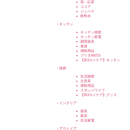
茶・紅茶
ココア
ジュース
飲料水
›
キッチン
キッチン雑貨
キッチン家電
調理器具
食器
掃除用品
ブリタBRITA
【IKEAイケア】キッチン
›
雑貨
生活雑貨
文房具
掃除用品
スポンジワイプ
【IKEAイケア】グッズ
›
インテリア
寝具
家具
生活家電
›
アウトドア