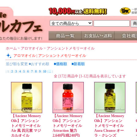
ホーム
>
アロマオイル
>
アンシェントメモリーオイル
アロマオイル | アンシェントメモリーオイル
並び順を変更
■おすすめ順
■価格順
■新着順
| 1 |
2
|
3
|
4
|
5
|
6
|
7
|
8
|
9
|
10
|
...
|
全 [172] 商品中 [1-12] 商品を表示しています
【Ancient Memory
【Ancient Memory
【Ancient Memory
Oils】アンシェン
Oils】アンシェン
Oils】アンシェン
トメモリーオイル
トメモリーオイル
トメモリーオイル
Air 風 四元素 マジ
Attraction 魅力
Aura Cleanse オー
カルオイル
2,640円(税240円)
ラ・クレンズ