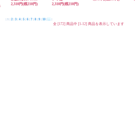
2,310円(税210円)
2,310円(税210円)
８
。
。
| 1 |
2
|
3
|
4
|
5
|
6
|
7
|
8
|
9
|
10
|
...
|
ろ
全 [172] 商品中 [1-12] 商品を表示しています