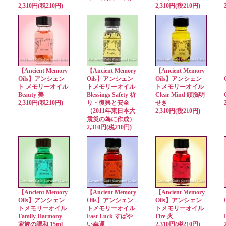
2,310円(税210円)
2,310円(税210円)
【Ancient Memory
【Ancient Memory
【Ancient Memory
Oils】アンシェン
Oils】アンシェン
Oils】アンシェン
ト メモリーオイル
トメモリーオイル
トメモリーオイル
Beauty 美
Blessings Safety 祈
Clear Mind 頭脳明
2,310円(税210円)
り・復興と安全
せき
（2011年東日本大
2,310円(税210円)
震災の為に作成）
2,310円(税210円)
【Ancient Memory
【Ancient Memory
【Ancient Memory
Oils】アンシェン
Oils】アンシェン
Oils】アンシェン
トメモリーオイル
トメモリーオイル
トメモリーオイル
Family Harmony
Fast Luck すばや
Fire 火
家族の調和 15ml
い幸運
2,310円(税210円)