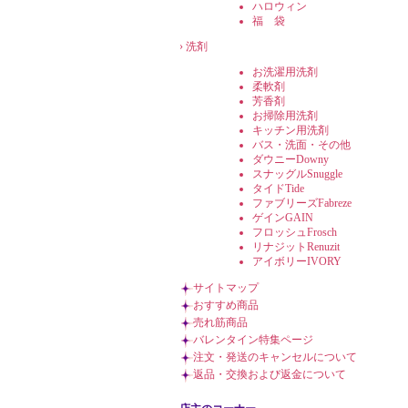
ハロウィン
福 袋
›
洗剤
お洗濯用洗剤
柔軟剤
芳香剤
お掃除用洗剤
キッチン用洗剤
バス・洗面・その他
ダウニーDowny
スナッグルSnuggle
タイドTide
ファブリーズFabreze
ゲインGAIN
フロッシュFrosch
リナジットRenuzit
アイボリーIVORY
サイトマップ
おすすめ商品
売れ筋商品
バレンタイン特集ページ
注文・発送のキャンセルについて
返品・交換および返金について